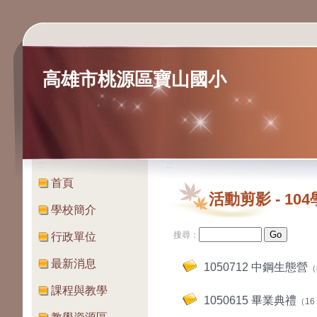
高雄市桃源區寶山國小
:::
:::
首頁
活動剪影
-
10
學校簡介
搜尋：
行政單位
最新消息
1050712 中鋼生態營
（
課程與教學
1050615 畢業典禮
（16