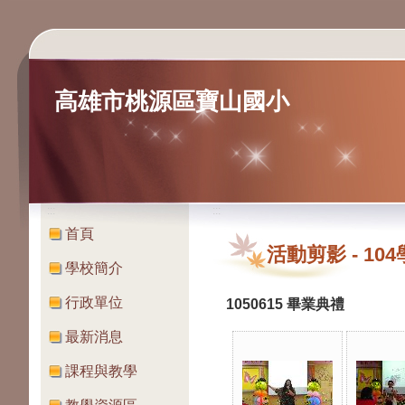
高雄市桃源區寶山國小
:::
:::
首頁
活動剪影
-
10
學校簡介
行政單位
1050615 畢業典禮
最新消息
課程與教學