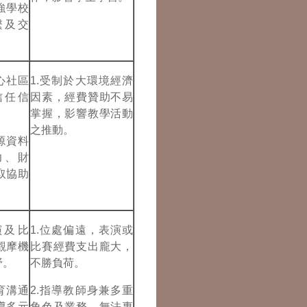
強學校
繫及交
心社區
1.受制於大環境經濟
信任信
因素，經費贊助不易
掌握，影響教學活動
之推動。
源資料
力、財
取協助
演及比
1.位處偏遠，表演或
觀摩機
比賽經費支出龐大，
野。
不勝負荷。
育溝通
2.指導教師身兼多重
導多元
角色及業務，無法專