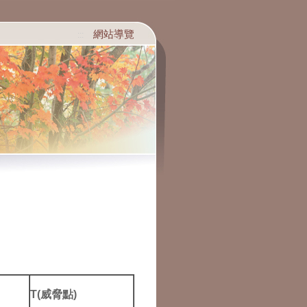
網站導覽
:::
T(威脅點)