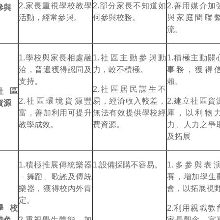
2.家長重視學校教學
2.部分家長不知道如
2.善用媒介加
參與
活動，經常參與。
何參與校務。
與家庭間聯
流。
1.學校與家長相處融
1.社區主動參與動
1.積極主動關
洽，普遍獲得認同及
力，較不積極。
事務，獲得
支持。
賴。
2.社區居民謀生不
社區
2.社區環境資源豐
易，經濟收入較差，
2.建立社區資
資源
富，善加利用可提升
無法有效提供學校經
庫，以利物
教學成效。
費資源。
力、人力之爭
及拓展
1.積極推展傳統樂器
1.設備採購不容易。
1.多參與表
－舞蹈、歌謠及傳統
賽，增加學生
樂器，獲得校內外肯
會，以拓展視
定。
學校
2.利用親職教
特色
2.重視學生體能，加
家長觀念，宣