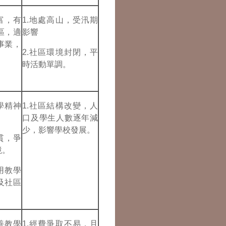
富，有
1.地處高山，受汛期
區，適
影響
事業，
2.社區環境封閉，平
時活動單調。
學精神
1.社區結構改變，人
。
口及學生人數逐年減
少，影響學校發展。
貫，爭
境。
用教學
及社區
善教學
1.經費爭取不易，且