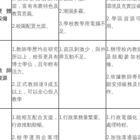
當，富有布農特色及
環境及充實設
硬體
2.潮濕多霧。
教育意義。
設備
2.學區資源
3.學校教學用電腦不
2.校園配置允當。
用。
足。
1.教師學歷均在研究
1.資訊刺激少，與外
1.辦理校內教
所以上，校長更具有
界互動不足。
及鼓勵參加
博士學位，且年輕有
修。
教師
活力。
2.依據教師專
資源
2.正式教師達9成五
願安排級務及
以上，可以全心投入
作。
教學
1.能相互配合支援，
1.行政業務量繁重。
1.行政電腦化
行政推動順暢。
處理時程。
2.校學運用企業理
2.加強溝通協