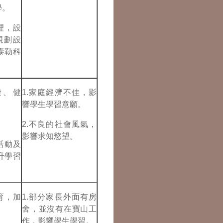
學。
理，設
規劃設
泰勒科
潑、健
1.家庭經濟不佳，影
響學生學習意願。
2.不良的社會風氣，
影響求知慾望。
活動及
升學習
育，加
1.部分家長外面有房
。
舍，並沒有在寶山工
作，影響學生學習。