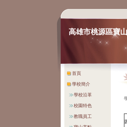
高雄市桃源區寶
:::
:::
首頁
學校簡介
學校沿革
校園特色
教職員工