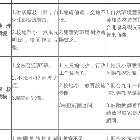
1.位居藤枝山區，自
1.地處偏遠，交通不
1.自然環境豐
然生態資源豐富。
便。
藤枝森林遊樂
地理
合開發為觀光
2.校地雖小，然風光
2.兒童對環境刺激略
環境
帶來商機。
明媚，校園規劃完
顯貧乏。
整。
1.全校普通班5班。
1.人員編制少，行政
1.推展小班教
工作負擔多。
添購教學設備
2.小班小校管理方
便。
2.校地小，教育設施
2.配合九年一
學校
受限
取改善教學環
規模
3.精簡而完備。
3校區範圍遼闊。
3.鼓勵教師善
績效爭取家長
認同。
1.校園整體規劃得
1.教室不足。
1.配合政策改