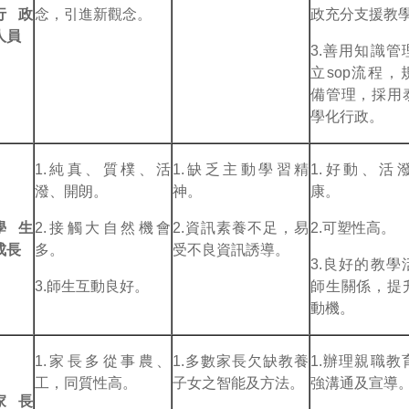
行政
念，引進新觀念。
政充分支援教
人員
3.善用知識管
立sop流程，
備管理，採用
學化行政。
1.純真、質樸、活
1.缺乏主動學習精
1.好動、活
潑、開朗。
神。
康。
學生
2.接觸大自然機會
2.資訊素養不足，易
2.可塑性高。
成長
多。
受不良資訊誘導。
3.良好的教學
3.師生互動良好。
師生關係，提
動機。
1.家長多從事農、
1.多數家長欠缺教養
1.辦理親職教
工，同質性高。
子女之智能及方法。
強溝通及宣導
家長