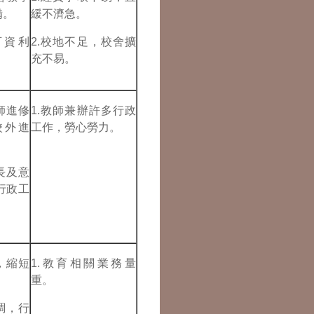
備。
緩不濟急。
可資利
2.校地不足，校舍擴
充不易。
師進修
1.教師兼辦許多行政
校外進
工作，勞心勞力。
長及意
行政工
，縮短
1.教育相關業務量
重。
調，行