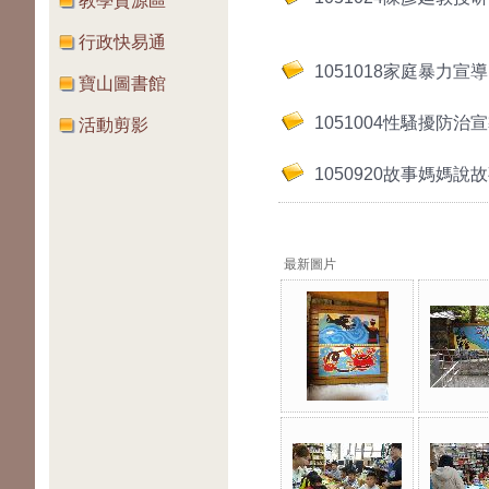
教學資源區
行政快易通
1051018家庭暴力宣導
寶山圖書館
1051004性騷擾防治
活動剪影
1050920故事媽媽說
最新圖片