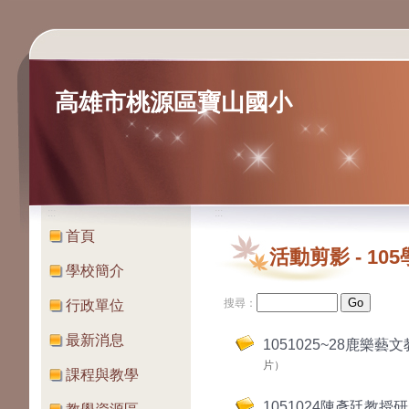
高雄市桃源區寶山國小
:::
:::
首頁
活動剪影
-
10
學校簡介
搜尋：
行政單位
最新消息
1051025~28鹿樂藝
片）
課程與教學
1051024陳彥廷教授