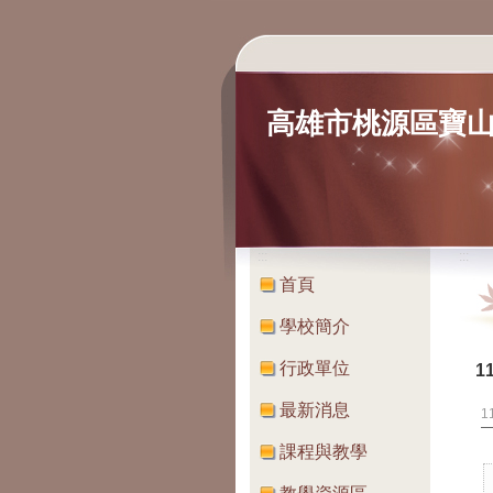
高雄市桃源區寶
:::
:::
首頁
學校簡介
行政單位
1
最新消息
1
課程與教學